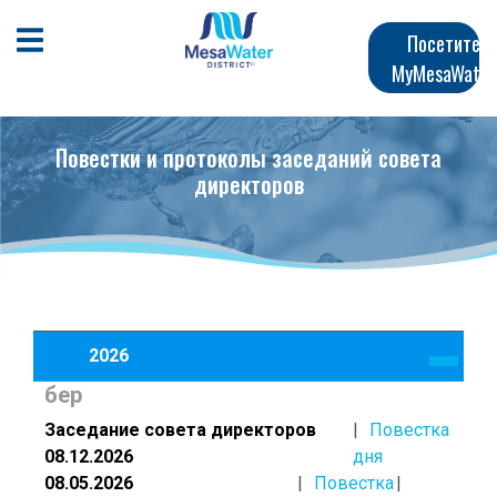
Перейти
Главная
к
Открыть мобильное меню
Посетите
общему
MyMesaWater
навигация
содержанию
Повестки и протоколы заседаний совета
директоров
2026
бер
Заседание совета директоров
Повестка
08.12.2026
дня
08.05.2026
Повестка