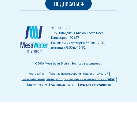
949.631.1200
1965 Плацентия Авеню, Коста Меса,
Калифорния 92627
Понедельник-четверг с 7:30 до 17:00,
пятница с 8:00 до 15:30.
© 2026 Mesa Water District. Все права защищены.
Меню
Карта сайта
Правила использования социальных сетей
Заявление об американцах с ограниченными возможностями (ADA)
в
Заявление о конфиденциальности
Вход для сотрудников
нижнем
колонтитуле