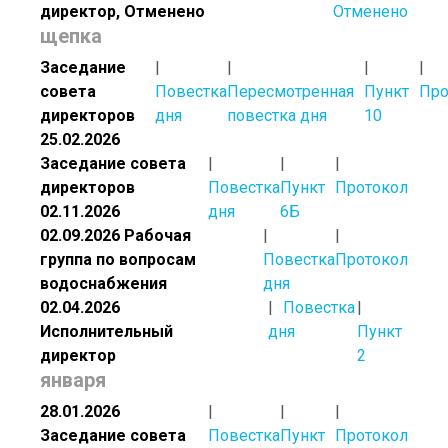
директор, Отменено
Отменено
щепка
Заседание
совета
Повестка
Пересмотренная
Пункт
Про
директоров
дня
повестка дня
10
25.02.2026
Заседание совета
директоров
Повестка
Пункт
Протокол
02.11.2026
дня
6Б
02.09.2026 Рабочая
группа по вопросам
Повестка
Протокол
водоснабжения
дня
02.04.2026
Повестка
Исполнительный
дня
Пункт
директор
2
января
28.01.2026
Заседание совета
Повестка
Пункт
Протокол