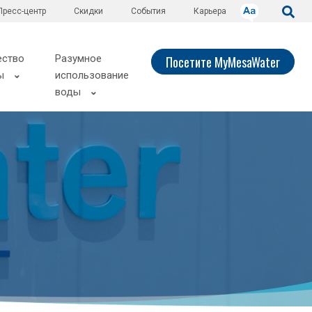
Пресс-центр
Скидки
События
Карьера
ество
Разумное
Посетите MyMesaWater
ы
использование
воды