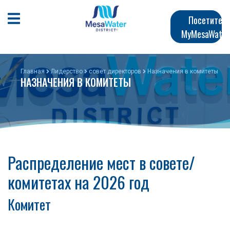
Перейти
Главная
к
Открыть мобильное меню
Посетите
общему
MyMesaWater
навигация
содержанию
Главная
Лидерство
совет директоров
Назначения в комитеты
НАЗНАЧЕНИЯ В КОМИТЕТЫ
Распределение мест в совете/
комитетах на 2026 год
Комитет