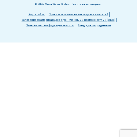
© 2026 Mesa Water District. Все права защищены.
Меню
Карта сайта
Правила использования социальных сетей
Заявление об американцах с ограниченными возможностями (ADA)
в
Заявление о конфиденциальности
Вход для сотрудников
нижнем
колонтитуле