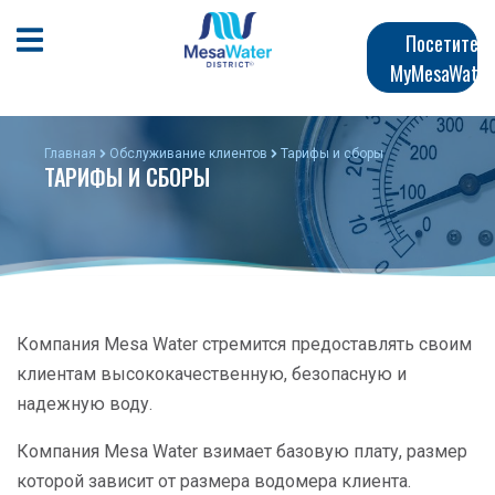
Перейти
Главная
к
Открыть мобильное меню
Посетите
общему
MyMesaWater
навигация
содержанию
Главная
Обслуживание клиентов
Тарифы и сборы
ТАРИФЫ И СБОРЫ
Компания Mesa Water стремится предоставлять своим
клиентам высококачественную, безопасную и
надежную воду.
Компания Mesa Water взимает базовую плату, размер
которой зависит от размера водомера клиента.