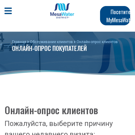
Перейти
Главная
к
Открыть мобильное меню
Посетите
общему
MyMesaWater
навигация
содержанию
Главная
Обслуживание клиентов
Онлайн-опрос клиентов
ОНЛАЙН-ОПРОС ПОКУПАТЕЛЕЙ
Онлайн-опрос клиентов
Пожалуйста, выберите причину
вашего недавнего визита: