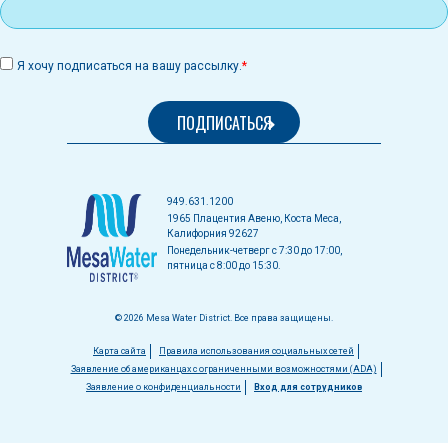
Я хочу подписаться на вашу рассылку.
949.631.1200
1965 Плацентия Авеню, Коста Меса,
Калифорния 92627
Понедельник-четверг с 7:30 до 17:00,
пятница с 8:00 до 15:30.
© 2026 Mesa Water District. Все права защищены.
Меню
Карта сайта
Правила использования социальных сетей
Заявление об американцах с ограниченными возможностями (ADA)
в
Заявление о конфиденциальности
Вход для сотрудников
нижнем