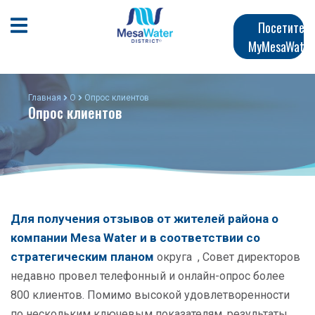
Перейти
Главная
к
Открыть мобильное меню
Посетите
общему
MyMesaWater
навигация
содержанию
Главная
О
Опрос клиентов
Опрос клиентов
Для получения отзывов от жителей района о
компании Mesa Water и в соответствии со
стратегическим планом
округа
, Совет директоров
недавно провел телефонный и онлайн-опрос более
800 клиентов. Помимо высокой удовлетворенности
по нескольким ключевым показателям, результаты