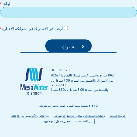
الهاتف
أرغب في الاشتراك في نشراتكم الإخبارية
949.631.1200
1965 شارع بلاسينتيا، كوستا ميسا، كاليفورنيا 92627
من الاثنين إلى الخميس من الساعة 7:30 صباحًا إلى
5:00 مساءً،
والجمعة من الساعة 8:00 صباحًا إلى 3:30 مساءً
© ٢٠٢٦ منطقة ميسا للمياه. جميع الحقوق محفوظة.
قائمة
خريطة الموقع
إرشادات استخدام وسائل التواصل الاجتماعي
بيان قانون الأمريكيين ذوي الإعاقة
بيان الخصوصية
تسجيل دخول الموظفين
التذييل