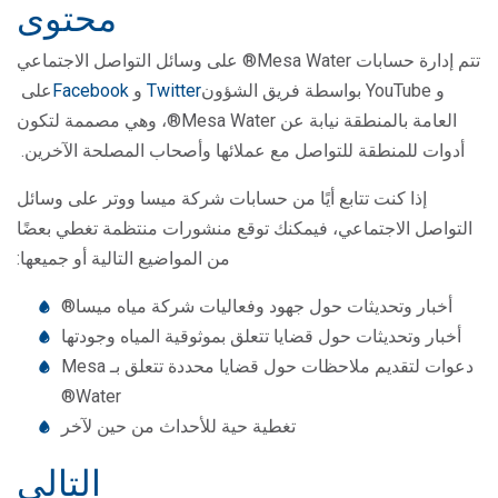
محتوى
تتم إدارة حسابات Mesa Water® على وسائل التواصل الاجتماعي
و YouTube بواسطة فريق الشؤون
Twitter
و
Facebook
على
العامة بالمنطقة نيابة عن Mesa Water®، وهي مصممة لتكون
أدوات للمنطقة للتواصل مع عملائها وأصحاب المصلحة الآخرين.
إذا كنت تتابع أيًا من حسابات شركة ميسا ووتر على وسائل
التواصل الاجتماعي، فيمكنك توقع منشورات منتظمة تغطي بعضًا
من المواضيع التالية أو جميعها:
أخبار وتحديثات حول جهود وفعاليات شركة مياه ميسا®
أخبار وتحديثات حول قضايا تتعلق بموثوقية المياه وجودتها
دعوات لتقديم ملاحظات حول قضايا محددة تتعلق بـ Mesa
Water®
تغطية حية للأحداث من حين لآخر
التالي