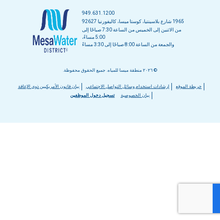
949.631.1200
1965 شارع بلاسينتيا، كوستا ميسا، كاليفورنيا 92627
من الاثنين إلى الخميس من الساعة 7:30 صباحًا إلى
5:00 مساءً،
والجمعة من الساعة 8:00 صباحًا إلى 3:30 مساءً
© ٢٠٢٦ منطقة ميسا للمياه. جميع الحقوق محفوظة.
قائمة
خريطة الموقع
إرشادات استخدام وسائل التواصل الاجتماعي
بيان قانون الأمريكيين ذوي الإعاقة
بيان الخصوصية
تسجيل دخول الموظفين
التذييل