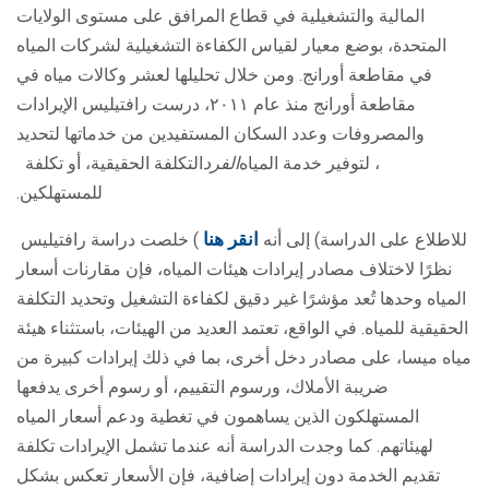
المالية والتشغيلية في قطاع المرافق على مستوى الولايات
المتحدة، بوضع معيار لقياس الكفاءة التشغيلية لشركات المياه
في مقاطعة أورانج. ومن خلال تحليلها لعشر وكالات مياه في
مقاطعة أورانج منذ عام ٢٠١١، درست رافتيليس الإيرادات
والمصروفات وعدد السكان المستفيدين من خدماتها لتحديد
، لتوفير خدمة المياه
الفرد
التكلفة الحقيقية، أو تكلفة
للمستهلكين.
انقر هنا
للاطلاع على الدراسة) إلى أنه
(
خلصت دراسة رافتيليس
نظرًا لاختلاف مصادر إيرادات هيئات المياه، فإن مقارنات أسعار
المياه وحدها تُعد مؤشرًا غير دقيق لكفاءة التشغيل وتحديد التكلفة
الحقيقية للمياه. في الواقع، تعتمد العديد من الهيئات، باستثناء هيئة
مياه ميسا، على مصادر دخل أخرى، بما في ذلك إيرادات كبيرة من
ضريبة الأملاك، ورسوم التقييم، أو رسوم أخرى يدفعها
المستهلكون الذين يساهمون في تغطية ودعم أسعار المياه
لهيئاتهم. كما وجدت الدراسة أنه عندما تشمل الإيرادات تكلفة
تقديم الخدمة دون إيرادات إضافية، فإن الأسعار تعكس بشكل