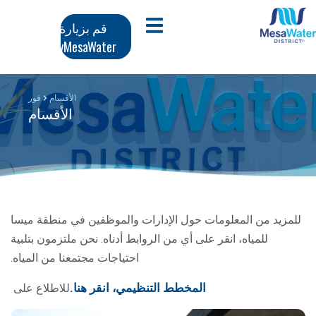
وز
تنقل
افتح قائمة الجوال
قم بزيارة
محتوى
MyMesaWater
لرئيسي
رئيسي
الأقسام
فور
الأقسام
للمزيد من المعلومات حول الإدارات والموظفين في منطقة ميسا
للمياه، انقر على أي من الروابط أدناه. نحن ملتزمون بتلبية
احتياجات مجتمعنا من المياه.
المخطط التنظيمي، انقر هنا.
للاطلاع على