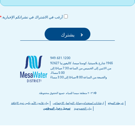
أرغب في الاشتراك في نشراتكم الإخبارية.
949.631.1200
1965 شارع بلاسينتيا، كوستا ميسا، كاليفورنيا 92627
من الاثنين إلى الخميس من الساعة 7:30 صباحًا إلى
5:00 مساءً،
والجمعة من الساعة 8:00 صباحًا إلى 3:30 مساءً
© ٢٠٢٦ منطقة ميسا للمياه. جميع الحقوق محفوظة.
قائمة
خريطة الموقع
إرشادات استخدام وسائل التواصل الاجتماعي
بيان قانون الأمريكيين ذوي الإعاقة
بيان الخصوصية
تسجيل دخول الموظفين
التذييل