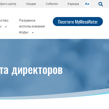
Пресс-центр
Скидки
События
Карьера
ество
Разумное
Посетите MyMesaWater
ы
использование
воды
та директоров