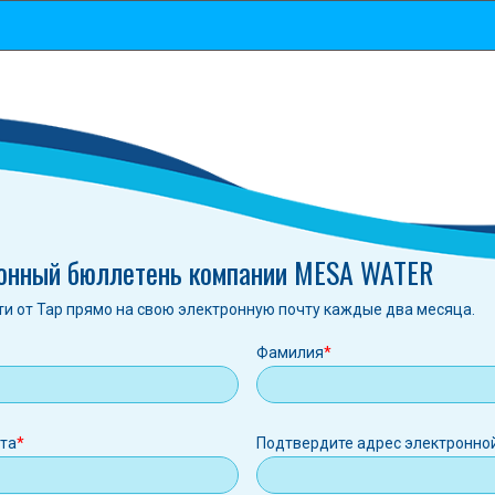
онный бюллетень компании MESA WATER
ти от Tap прямо на свою электронную почту каждые два месяца.
Фамилия
ная
чта
Подтвердите адрес электронно