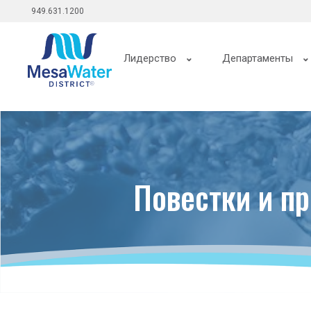
Главное
Перейти
949.631.1200
к
меню
общему
Главная
содержанию
Лидерство
Департаменты
навигация
Повестки и п