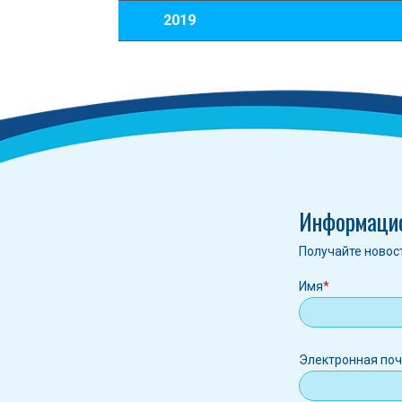
2019
Информаци
Получайте новос
Имя
Электрон
Электронная по
почта