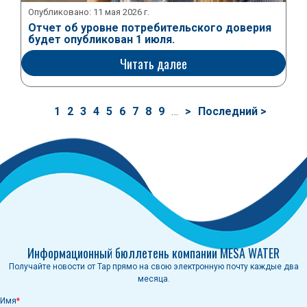
Опубликовано:
11 мая 2026 г.
Отчет об уровне потребительского доверия
будет опубликован 1 июля.
Читать далее
Нумерация
Текущая
1
кож
2
кож
3
кож
4
кож
5
кож
6
кож
7
кож
8
кож
9
…
Следующая
>
Последняя
Последний >
страниц
страница
страница
страница
Информационный бюллетень компании MESA WATER
Получайте новости от Tap прямо на свою электронную почту каждые два
месяца.
Имя