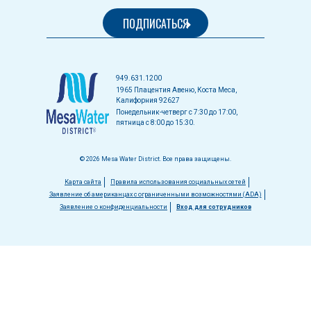
949.631.1200
1965 Плацентия Авеню, Коста Меса,
Калифорния 92627
Понедельник-четверг с 7:30 до 17:00,
пятница с 8:00 до 15:30.
© 2026 Mesa Water District. Все права защищены.
Меню
Карта сайта
Правила использования социальных сетей
Заявление об американцах с ограниченными возможностями (ADA)
в
Заявление о конфиденциальности
Вход для сотрудников
нижнем
колонтитуле