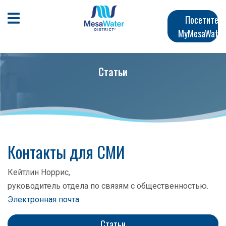
Перейти
Главная
к
Открыть мобильное меню
Посетите
общему
MyMesaWater
навигация
содержанию
Статьи
Контакты для СМИ
Кейтлин Норрис,
руководитель отдела по связям с общественностью.
Электронная почта.
Статьи