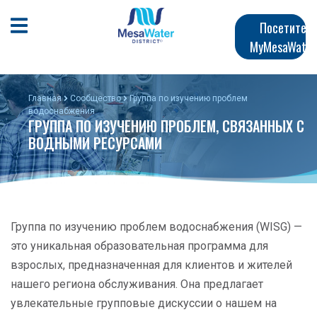
Перейти
Главная
к
Открыть мобильное меню
Посетите
общему
MyMesaWater
навигация
содержанию
Главная
Сообщество
Группа по изучению проблем
водоснабжения
ГРУППА ПО ИЗУЧЕНИЮ ПРОБЛЕМ, СВЯЗАННЫХ С
ВОДНЫМИ РЕСУРСАМИ
Группа по изучению проблем водоснабжения (WISG) —
это уникальная образовательная программа для
взрослых, предназначенная для клиентов и жителей
нашего региона обслуживания. Она предлагает
увлекательные групповые дискуссии о нашем на