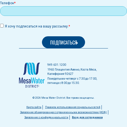
Телефон
Я хочу подписаться на вашу рассылку.
949.631.1200
1965 Плацентия Авеню, Коста Меса,
Калифорния 92627
Понедельник-четверг с 7:30 до 17:00,
пятница с 8:00 до 15:30.
© 2026 Mesa Water District. Все права защищены.
Меню
Карта сайта
Правила использования социальных сетей
Заявление об американцах с ограниченными возможностями (ADA)
в
Заявление о конфиденциальности
Вход для сотрудников