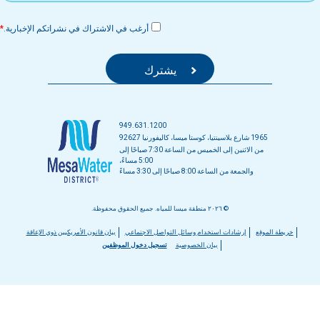
أرغب في الاشتراك في نشراتكم الإخبارية.
949.631.1200
1965 شارع بلاسينتيا، كوستا ميسا، كاليفورنيا 92627
من الاثنين إلى الخميس من الساعة 7:30 صباحًا إلى
5:00 مساءً،
والجمعة من الساعة 8:00 صباحًا إلى 3:30 مساءً
© ٢٠٢٦ منطقة ميسا للمياه. جميع الحقوق محفوظة.
قائمة
خريطة الموقع
إرشادات استخدام وسائل التواصل الاجتماعي
بيان قانون الأمريكيين ذوي الإعاقة
بيان الخصوصية
تسجيل دخول الموظفين
التذييل