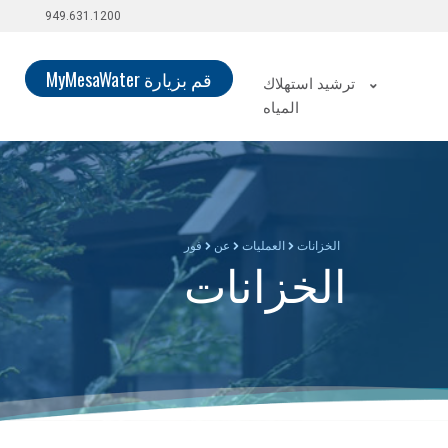
949.631.1200
قم بزيارة MyMesaWater
ترشيد استهلاك
المياه
الخزانات
العمليات
عن
فور
الخزانات