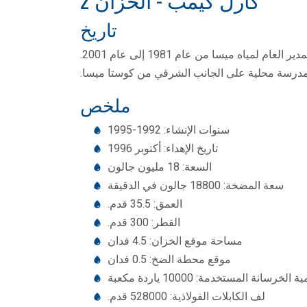
تاريخ
يُعدّ خزان كارل كيمب ثاني خزان مملوك ومدار من قبل منطقة مياه ميسا (مياه ميسا). وقد سُمّي تكريماً لكارل كيمب، المدير العام لمياه ميسا من عام 1981 إلى عام 2001.
ملخص
سنوات الإنشاء: 1992-1995
تاريخ الإهداء: أكتوبر 1996
السعة: 18 مليون جالون
سعة المضخة: 18800 جالون في الدقيقة
العمق: 35.5 قدم.
القطر: 300 قدم.
مساحة موقع الخزان: 4.5 فدان
موقع محطة الضخ: 0.5 فدان
ة الخرسانة المستخدمة: 10000 ياردة مكعبة
لف الكابلات الفولاذية: 528000 قدم.