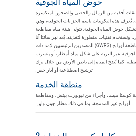
حوض المياه الجوفية
طبقات أفقية من الرمال والحصى والصخور المتكسرة
 تُعرف هذه التكوينات باسم الخزانات الجوفية، وهي
شكل حوض المياه الجوفية. تتولى هيئة مياه مقاطعة
 المحلي، وتستخدم تقنيات متطورة لتغذيته. يُعد نهر سانتا آنا
ونظام تغذية المياه الجوفية التابع لهيئة مياه مقاطعة أورانج (GWRS) المصدرين الرئيسيين لإمدادات
ت الجوفية عبر التربة على شكل مياه أمطار، أو يتسرب
بطنة. كما تُضخ المياه إلى باطن الأرض من خلال برك
ترشيح اصطناعية أو آبار حقن.
منطقة الخدمة
في منطقة تبلغ مساحتها 18 ميلاً مربعاً، بما في ذلك مدينة كوستا ميسا، وأجزاء من نيوبورت بيتش، ومقاطعة
أورانج غير المدمجة، بما في ذلك مطار جون واين.
كارل كيمب - الخزان 2