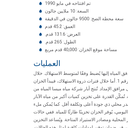
تم افتتاحه في مايو 1990
السعة: 10 ملايين جالون
سعة محطة الضخ: 9500 جالون في الدقيقة
العمق: 45.2 قدم
العرض: 131.6 قدم.
الطول: 265 قدم.
مساحة موقع الخزان: 40,000 قدم مربع
العمليات
 المياه إليها يُضبط وفقًا لمتوسط ​​الاستهلاك. خلال
أوقات انخفاض استهلاك الشبكة، يمتلئ الخزان رقم 1. أما خلال فترات ذروة الاستهلاك، فيبدأ الخزان
مرافق الإمداد. تُنتج آبار شركة مياه ميسا المياه من
تُمكّن القدرة على تخزين كميات أكبر من مياه الآبار
ر محلي ذي جودة أعلى وتكلفة أقل. كما يُمكن ملء
ليومي، يُوفر الخزان تخزينًا طارئًا للمياه. ففي حالات
 المحلية ومصادر الاستيراد المتاحة. ويُساعد التخزين
 في ضمان توفير إمدادات كافية لمثل هذه الحالات.