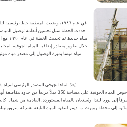
في عام ١٩٨٦، وضعت المنطقة خطة رئيسية
حددت الخطة سبل تحسين أنظمة توصيل المياه، و
مياه جدي
خلال تطوير مصادر إضافية للمياه الجوفية المحلية
يُعدّ الماء الجوفي المصدر الرئيسي لمياه
الطبيعي في مقاطعة أورانج عبر سبعة آبار. يمتدّ حوض المياه ا
الساحل، وصولاً إلى الطريق السريع 55 وشرقاً إلى يوربا ليندا. ويُستعان بالمياه المستوردة، القا
ة إلى محطة روبرت ب. ديمر لتنقية المياه التابعة لشركة متروبوليتان في 