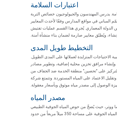
اعتبارات السلامة
امة. يدرس المهندسون والجيولوجيون خصائص التربة
م المباني في مواقع المدارس وفقًا لأحدث المعايير
 الدولة المعماري. يُجري هذا القسم عمليات تفتيش
لإنشاء، ويُطبّق معايير صارمة لضمان بناء منشأة آمنة.
التخطيط طويل المدى
 لتلبية الاحتياجات المتزايدة لعملائها على المدى الطويل.
إنشاء مرافق تخزين محلية إضافية، وتطوير مصادر
ه جديدة. وتم تحديث الخطة في عام ١٩٩٠ للتركيز على "تحصين" منطقة الخدمة ضد الجفاف من
وتقليل الاعتماد على المياه المستوردة. وتتمتع شركة
يزة الوصول إلى مصدر مياه موثوق وبأسعار معقولة.
مصدر المياه
سا ووتر، حيث يُضخّ من حوض المياه الجوفية الطبيعي
في مقاطعة أورانج عبر سبعة آبار. يمتدّ حوض المياه الجوفية على مساحة 350 ميلاً مربعاً من حدود