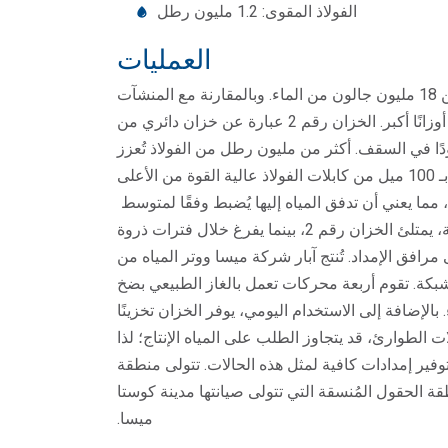
الفولاذ المقوى: 1.2 مليون رطل
العمليات
عند امتلائه بالكامل، يستطيع الخزان رقم 2 تخزين 18 مليون جالون من الماء. وبالمقارنة مع المنشآت
فوق الأرض، صُممت الخزانات تحت الأرض لتحمل أوزانًا أكبر. الخزان رقم 2 عبارة عن خزان دائري من
 المسلحة بالفولاذ، مدعوم بـ 121 عمودًا في السقف. أكثر من مليون رطل من الفولاذ تُعزز
10,000 ياردة مكعبة من الخرسانة. الخزان مُغطى بـ 100 ميل من كابلات الفولاذ عالية القوة من الأعلى
ما يعني أن تدفق المياه إليها يُضبط وفقًا لمتوسط ​​
الاستهلاك. خلال أوقات انخفاض استهلاك الشبكة، يمتلئ الخزان رقم 2، بينما يفرغ خلال فترات ذروة
رافق الإمداد. تُنتج آبار شركة ميسا ووتر المياه من
بكة. تقوم أربعة محركات تعمل بالغاز الطبيعي بضخ
لى منازل العملاء. بالإضافة إلى الاستخدام اليومي، يوفر الخزان تخزينًا
ت الطوارئ، قد يتجاوز الطلب على المياه الإنتاج؛ لذا
فير إمدادات كافية لمثل هذه الحالات. تتولى منطقة
ة الحقول المُنسقة التي تتولى صيانتها مدينة كوستا
ميسا.