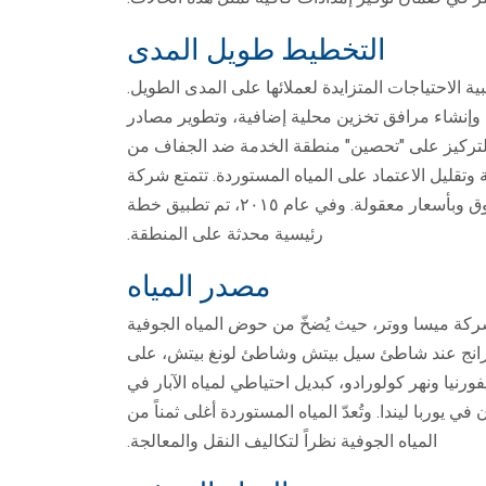
التخطيط طويل المدى
 لتلبية الاحتياجات المتزايدة لعملائها على المدى الطويل.
إنشاء مرافق تخزين محلية إضافية، وتطوير مصادر
دة. تم تحديث الخطة في عام ١٩٩٠ مع التركيز على "تحصين" منطقة الخدمة ضد الجفاف من
 وتقليل الاعتماد على المياه المستوردة. تتمتع شركة
مياه ميسا بميزة الوصول إلى مصدر مياه موثوق وبأسعار معقولة. وفي عام ٢٠١٥، تم تطبيق خطة
رئيسية محدثة على المنطقة.
مصدر المياه
 شركة ميسا ووتر، حيث يُضخّ من حوض المياه الجوفية
لجوفية على مساحة 350 ميلاً مربعاً من حدود مقاطعة أورانج عند شاطئ سيل بيتش وشاطئ لونغ بيتش، على
دمة من شمال كاليفورنيا ونهر كولورادو، كبديل احتياطي لمياه الآبار في
يوربا ليندا. وتُعدّ المياه المستوردة أغلى ثمناً من
المياه الجوفية نظراً لتكاليف النقل والمعالجة.