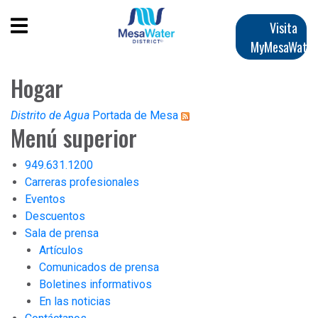
Pasar
Navegación
al
Abrir menú móvil
Visita
contenido
MyMesaWater
principal
principal
Hogar
Distrito de Agua
Portada de Mesa
Menú superior
949.631.1200
Carreras profesionales
Eventos
Descuentos
Sala de prensa
Artículos
Comunicados de prensa
Boletines informativos
En las noticias