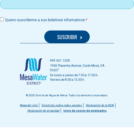
Quiero suscribirme a sus boletines informativos.
949.631.1200
1965 Placentia Avenue, Costa Mesa, CA
92627
De lunes a jueves de 7:30 a 17:00 h.
Viernes de 8:00 a 15:30 h.
© 2026 Distrito de Agua de Mesa. Todos los derechos reservados.
Menú
Mapa del sitio
Directrices sobre redes sociales
Declaración de la ADA
Declaración de privacidad
Inicio de sesión de empleados
del
pie