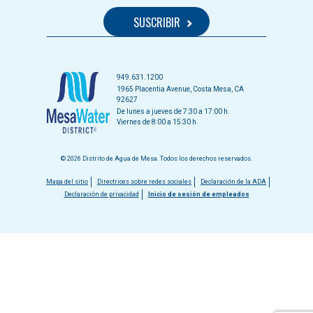
949.631.1200
1965 Placentia Avenue, Costa Mesa, CA
92627
De lunes a jueves de 7:30 a 17:00 h.
Viernes de 8:00 a 15:30 h.
© 2026 Distrito de Agua de Mesa. Todos los derechos reservados.
Menú
Mapa del sitio
Directrices sobre redes sociales
Declaración de la ADA
Declaración de privacidad
Inicio de sesión de empleados
del
pie
de
página