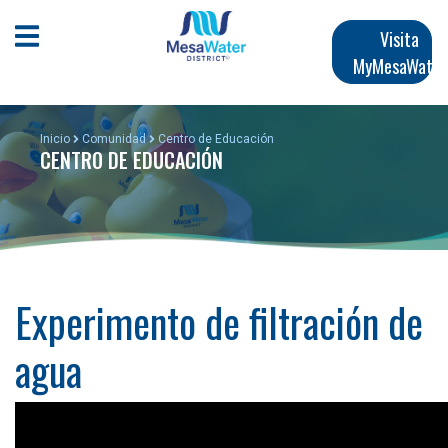
Pasar
Navegación
al
Abrir menú móvil
Visita
contenido
MyMesaWater
principal
principal
Inicio
Comunidad
Centro de Educación
CENTRO DE EDUCACIÓN
Experimento de filtración de
agua