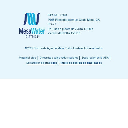
949.631.1200
1965 Placentia Avenue, Costa Mesa, CA
92627
De lunes a jueves de 7:30 a 17:00 h.
Viernes de 8:00 a 15:30 h.
© 2026 Distrito de Agua de Mesa. Todos los derechos reservados.
Menú
Mapa del sitio
Directrices sobre redes sociales
Declaración de la ADA
Declaración de privacidad
Inicio de sesión de empleados
del
pie
de
página