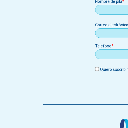
Nombre de pila
Correo
Correo electrónic
electrónic
Teléfono
Quiero suscribi