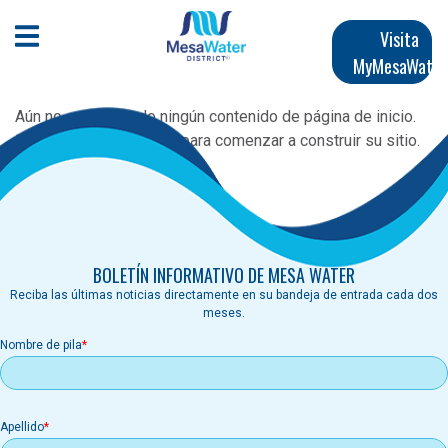
Pasar
Navegación
al
Abrir menú móvil
Visita
contenido
MyMesaWater
principal
principal
Aún no se ha creado ningún contenido de página de inicio.
Siga la
Guía del usuario
para comenzar a construir su sitio.
Suscríbete a
BOLETÍN INFORMATIVO DE MESA WATER
Reciba las últimas noticias directamente en su bandeja de entrada cada dos
meses.
Nombre de pila
Apellido